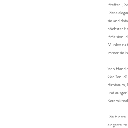
Pfeffer-, 
Diese elega
sie und dab
höchster Pe
Präzision, d
Mühlen zu 
immer sie i
Von Hand au
Größen: 31
Birnbaum, N
und ausger
Keramikmah
Die Einstel
eingestellt