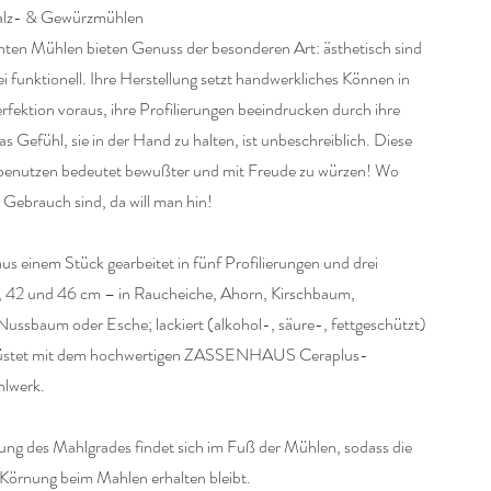
Salz- & Gewürzmühlen
nten Mühlen bieten Genuss der besonderen Art: ästhetisch sind
ei funktionell. Ihre Herstellung setzt handwerkliches Können in
rfektion voraus, ihre Profilierungen beeindrucken durch ihre
as Gefühl, sie in der Hand zu halten, ist unbeschreiblich. Diese
benutzen bedeutet bewußter und mit Freude zu würzen! Wo
n Gebrauch sind, da will man hin!
s einem Stück gearbeitet in fünf Profilierungen und drei
, 42 und 46 cm – in Raucheiche, Ahorn, Kirschbaum,
ussbaum oder Esche; lackiert (alkohol-, säure-, fettgeschützt)
üstet mit dem hochwertigen ZASSENHAUS Ceraplus-
lwerk.
lung des Mahlgrades findet sich im Fuß der Mühlen, sodass die
e Körnung beim Mahlen erhalten bleibt.